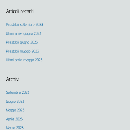
Articoli recenti
I
n
Prestabili settembre 2023
d
Ultimi arrivi giugno 2023
i
r
Prestabili giugno 2023
i
Prestabili maggio 2023
z
Ultimi arrivi maggio 2023
z
o
Archivi
e
-
Settembre 2023
m
Giugno 2023
a
Maggio 2023
i
Aprile 2023
l
Marzo 2023