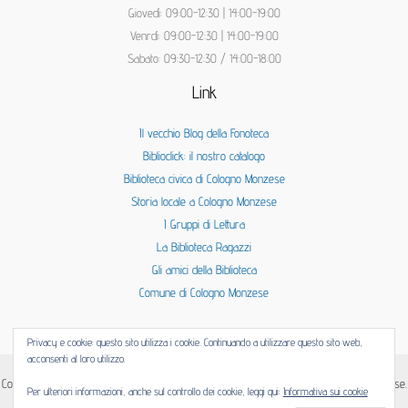
Giovedì: 09:00-12:30 | 14:00-19:00
Venrdì: 09:00-12:30 | 14:00-19:00
Sabato: 09:30-12:30 / 14:00-18:00
Link
Il vecchio Blog della Fonoteca
Biblioclick: il nostro catalogo
Biblioteca civica di Cologno Monzese
Storia locale a Cologno Monzese
I Gruppi di Lettura
La Biblioteca Ragazzi
Gli amici della Biblioteca
Comune di Cologno Monzese
Privacy e cookie: questo sito utilizza i cookie. Continuando a utilizzare questo sito web,
acconsenti al loro utilizzo.
Copyright © 2026 | Fonoteca è una installazione della Biblioteca civica di Cologno Monzese.
Per ulteriori informazioni, anche sul controllo dei cookie, leggi qui:
Informativa sui cookie