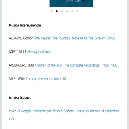
Musica Internazionale
ALBARN, Damon
The Nearer The Fountain, More Pure The Stream Flows
GOV’T MULE
Heavy load blues
MISUNDERSTOOD
Children of the sun : the complete recordings : 1965-1966
NILE, Willie
The day the earth stood still
Musica Italiana
Invito al viaggio : concerto per Franco Battiato : Arena di Verona 21 settembre
2021